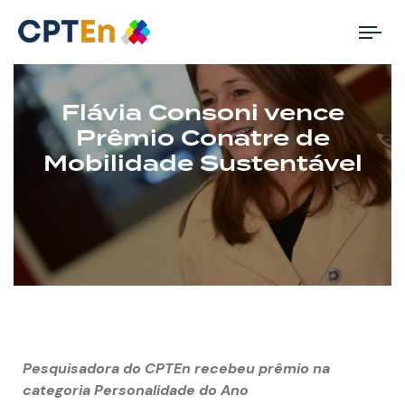
Tog
nav
Flávia Consoni vence
Prêmio Conatre de
Mobilidade Sustentável
Pesquisadora do CPTEn recebeu prêmio na
categoria Personalidade do Ano