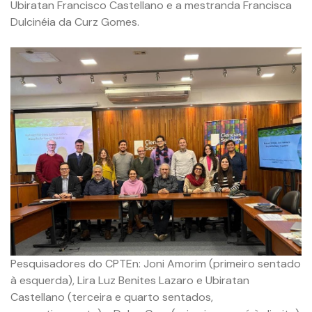
Ubiratan Francisco Castellano e a mestranda Francisca
Dulcinéia da Curz Gomes.
Pesquisadores do CPTEn: Joni Amorim (primeiro sentado
à esquerda), Lira Luz Benites Lazaro e Ubiratan
Castellano (terceira e quarto sentados,