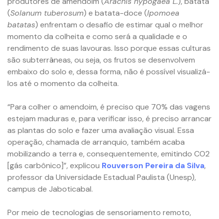
produtores de amendoim (
Arachis hypogaea L.
), batata
(
Solanum tuberosum
) e batata-doce (
lpomoea
batatas
) enfrentam o desafio de estimar qual o melhor
momento da colheita e como será a qualidade e o
rendimento de suas lavouras. Isso porque essas culturas
são subterrâneas, ou seja, os frutos se desenvolvem
embaixo do solo e, dessa forma, não é possível visualizá-
los até o momento da colheita.
“Para colher o amendoim, é preciso que 70% das vagens
estejam maduras e, para verificar isso, é preciso arrancar
as plantas do solo e fazer uma avaliação visual. Essa
operação, chamada de arranquio, também acaba
mobilizando a terra e, consequentemente, emitindo CO2
[gás carbônico]”, explicou
Rouverson Pereira da Silva
,
professor da Universidade Estadual Paulista (Unesp),
campus de Jaboticabal.
Por meio de tecnologias de sensoriamento remoto,