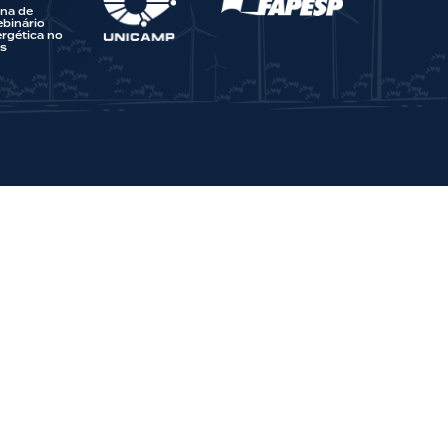
na de
binário
rgética no
es