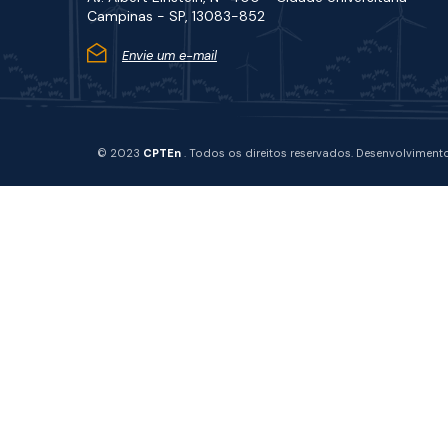
Campinas - SP, 13083-852
Envie um e-mail
© 2023
CPTEn
. Todos os direitos reservados. Desenvolviment