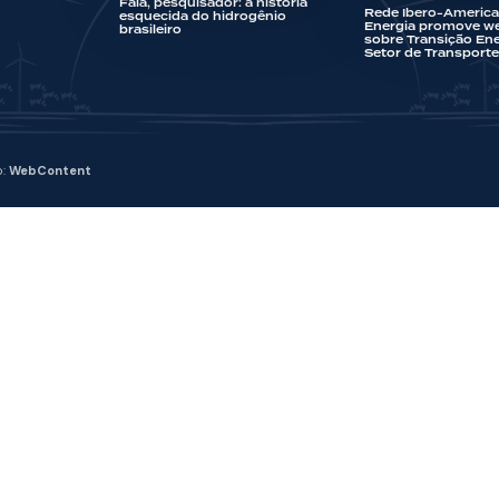
Fala, pesquisador: a história
Rede Ibero-America
esquecida do hidrogênio
Energia promove we
brasileiro
sobre Transição Ene
Setor de Transport
o:
WebContent