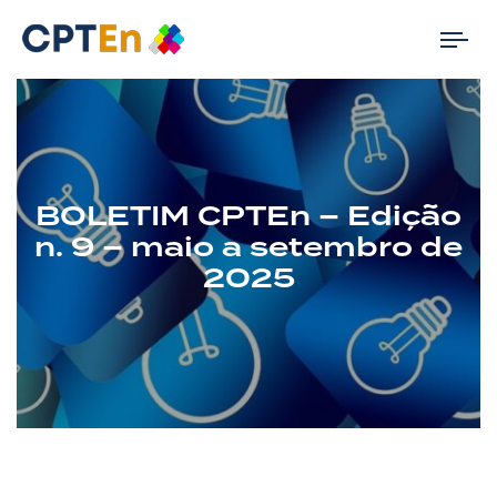
Tog
nav
BOLETIM CPTEn – Edição
n. 9 – maio a setembro de
2025