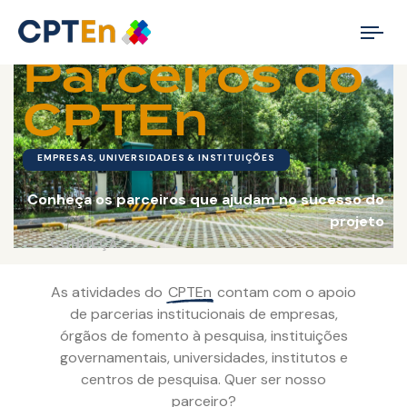
Tog
Parceiros do
nav
CPTEn
EMPRESAS, UNIVERSIDADES & INSTITUIÇÕES
Conheça os parceiros que ajudam no sucesso do
projeto
⸺ CONHEÇA
As atividades do
CPTEn
contam com o apoio
de parcerias institucionais de empresas,
órgãos de fomento à pesquisa, instituições
governamentais, universidades, institutos e
centros de pesquisa. Quer ser nosso
parceiro?