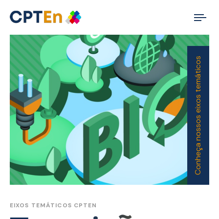
Tog
nav
Conheça nossos eixos temáticos
EIXOS TEMÁTICOS CPTEN