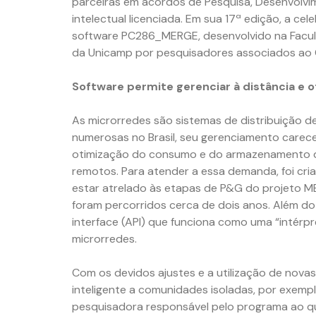
parceiras em acordos de Pesquisa, Desenvolvi
intelectual licenciada. Em sua 17ª edição, a 
software PC286_MERGE, desenvolvido na Facul
da Unicamp por pesquisadores associados ao
Software permite gerenciar à distância e 
As microrredes são sistemas de distribuição d
numerosas no Brasil, seu gerenciamento carec
otimização do consumo e do armazenamento de
remotos. Para atender a essa demanda, foi cr
estar atrelado às etapas de P&G do projeto M
foram percorridos cerca de dois anos. Além d
interface (API) que funciona como uma “intérp
microrredes.
Com os devidos ajustes e a utilização de nova
inteligente a comunidades isoladas, por exemplo
pesquisadora responsável pelo programa ao qua