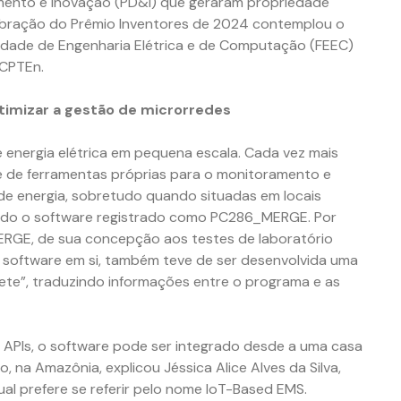
mento e Inovação (PD&I) que geraram propriedade
celebração do Prêmio Inventores de 2024 contemplou o
dade de Engenharia Elétrica e de Computação (FEEC)
 CPTEn.
otimizar a gestão de microrredes
e energia elétrica em pequena escala. Cada vez mais
e de ferramentas próprias para o monitoramento e
 energia, sobretudo quando situadas em locais
iado o software registrado como PC286_MERGE. Por
ERGE, de sua concepção aos testes de laboratório
o software em si, também teve de ser desenvolvida uma
rete”, traduzindo informações entre o programa e as
s APIs, o software pode ser integrado desde a uma casa
, na Amazônia, explicou Jéssica Alice Alves da Silva,
l prefere se referir pelo nome IoT-Based EMS.