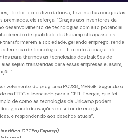
s, diretor-executivo da Inova, teve muitas conquistas
s premiados, ele reforça: “Graças aos inventores da
ao desenvolvimento de tecnologias com alto potencial
nhecimento de qualidade da Unicamp ultrapasse os
 e transformarem a sociedade, gerando emprego, renda
ansferência de tecnologia e o fomento à criação de
tes para tirarmos as tecnologias dos balcões de
 elas sejam transferidas para essas empresas e, assim,
ação”.
desenvolvimento do programa PC286_MERGE. Segundo o
o na FEEC e licenciado para a CPFL Energia, que foi
emplo de como as tecnologias da Unicamp podem
ética, gerando inovações no setor de energia,
cas, e respondendo aos desafios atuais”.
 Científico CPTEn/Fapesp)