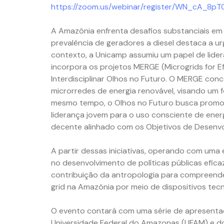
https://zoom.us/webinar/register/WN_cA_8p
A Amazônia enfrenta desafios substanciais em 
prevalência de geradores a diesel destaca a u
contexto, a Unicamp assumiu um papel de lide
incorpora os projetos MERGE (Microgrids for Ef
Interdisciplinar Olhos no Futuro. O MERGE co
microrredes de energia renovável, visando um f
mesmo tempo, o Olhos no Futuro busca promov
liderança jovem para o uso consciente de ene
decente alinhado com os Objetivos de Desenvo
A partir dessas iniciativas, operando com uma
no desenvolvimento de políticas públicas efic
contribuição da antropologia para compreende
grid na Amazônia por meio de dispositivos tec
O evento contará com uma série de apresenta
Universidade Federal do Amazonas (UFAM) e d