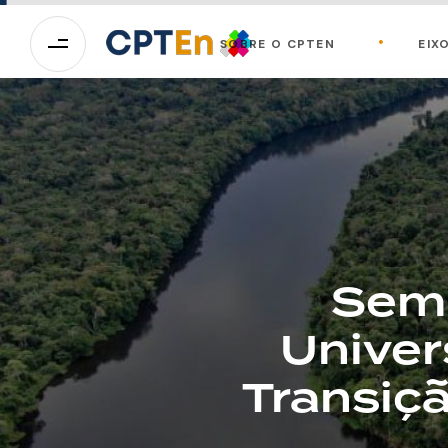
SOBRE O CPTEN
EIX
Semi
Univer
Transiç