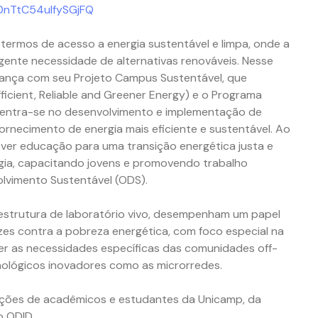
T0nTtC54ulfySGjFQ
termos de acesso a energia sustentável e limpa, onde a
rgente necessidade de alternativas renováveis. Nesse
rança com seu Projeto Campus Sustentável, que
ficient, Reliable and Greener Energy) e o Programa
ncentra-se no desenvolvimento e implementação de
ornecimento de energia mais eficiente e sustentável. Ao
er educação para uma transição energética justa e
rgia, capacitando jovens e promovendo trabalho
lvimento Sustentável (ODS).
 estrutura de laboratório vivo, desempenham um papel
azes contra a pobreza energética, com foco especial na
r as necessidades específicas das comunidades off-
nológicos inovadores como as microrredes.
ções de acadêmicos e estudantes da Unicamp, da
o ODID.