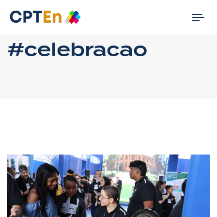
Tog
nav
#celebracao