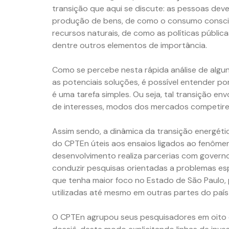
transição que aqui se discute: as pessoas d
produção de bens, de como o consumo conscie
recursos naturais, de como as políticas públi
dentre outros elementos de importância.
Como se percebe nesta rápida análise de algun
as potenciais soluções, é possível entender po
é uma tarefa simples. Ou seja, tal transição en
de interesses, modos dos mercados competirem
Assim sendo, a dinâmica da transição energéti
do CPTEn úteis aos ensaios ligados ao fenôme
desenvolvimento realiza parcerias com govern
conduzir pesquisas orientadas a problemas esp
que tenha maior foco no Estado de São Paulo
utilizadas até mesmo em outras partes do paí
O CPTEn agrupou seus pesquisadores em oito e