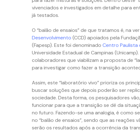
para fazer misturas e soluções. Dentro deste “
vivenciados e investigados em detalhe para ent
já testados.
O “balão de ensaios” de que tratamos é, na ve
Desenvolvimento
(CCD) apoiados pela Fundaçã
(Fapesp). Este foi denominado
Centro Paulista
Universidade Estadual de Campinas (Unicamp).
colaboradores que viabilizam a proposta de “la
para investigar como fazer a transição aconte
Assim, este “laboratório vivo” prioriza os princ
buscar soluções que depois poderão ser repli
sociedade. Desta forma, os pesquisadores vão
funcionar para que a transição se dê da situaç
no futuro. Fazendo-se uma analogia, é como s
no “balão de ensaios”, sendo que as reações 
serão os resultados após a ocorrência da tran