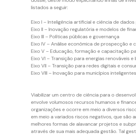
dossiê, deste modo explicitando linhas de inve
listados a seguir:
Eixo I – Inteligência artificial e ciência de dad
Eixo II – Inovação regulatória e modelos de fin
Eixo III – Políticas públicas e governança
Eixo IV – Análise econômica de prospecção e 
Eixo V – Educação, formação e capacitação pa
Eixo VI – Transição para energias renováveis e 
Eixo VII – Transição para redes digitais e cons
Eixo VIII – Inovação para municípios inteligente
Viabilizar um centro de ciência para o desenv
envolve volumosos recursos humanos e financei
organizações e ocorre em meio a diversos risc
em meio a variados riscos negativos, que são 
melhores formas de alavancar projetos e subpr
através de sua mais adequada gestão. Tal gest