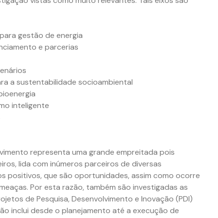
stigação vistas como muito relevantes. Tais eixos são
os para gestão de energia
anciamento e parcerias
cenários
ra a sustentabilidade socioambiental
bioenergia
umo inteligente
s
olvimento representa uma grande empreitada pois
ros, lida com inúmeros parceiros de diversas
os positivos, que são oportunidades, assim como ocorre
ameaças. Por esta razão, também são investigadas as
ojetos de Pesquisa, Desenvolvimento e Inovação (PDI)
ão inclui desde o planejamento até a execução de