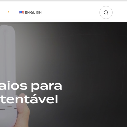
ENGLISH
aios para
stentável