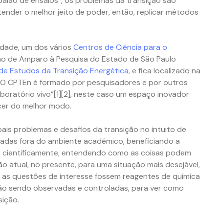
balão de ensaios”, os problemas da transição são
ender o melhor jeito de poder, então, replicar métodos
rdade, um dos vários
Centros de Ciência para o
o de Amparo à Pesquisa do Estado de São Paulo
 de Estudos da Transição Energética
, e fica localizado na
 O CPTEn é formado por pesquisadores e por outros
boratório vivo”[1][2], neste caso um espaço inovador
cer do melhor modo.
ipais problemas e desafios da transição no intuito de
cadas fora do ambiente acadêmico, beneficiando a
, cientificamente, entendendo como as coisas podem
ão atual, no presente, para uma situação mais desejável,
e as questões de interesse fossem reagentes de química
vão sendo observadas e controladas, para ver como
sição.