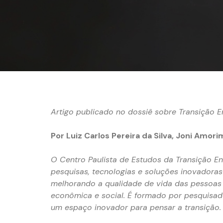
Artigo publicado no dossiê sobre Transição 
Por Luiz Carlos Pereira da Silva, Joni Amori
O Centro Paulista de Estudos da Transição E
pesquisas, tecnologias e soluções inovadoras 
melhorando a qualidade de vida das pessoas
econômica e social. É formado por pesquisado
um espaço inovador para pensar a transição.