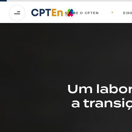
SOBRE O CPTEN
EIX
Um labor
a transi