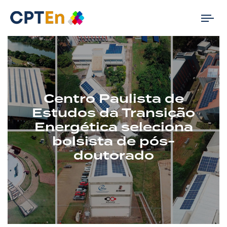
Tog
nav
Centro Paulista de
Estudos da Transição
Energética seleciona
bolsista de pós-
doutorado