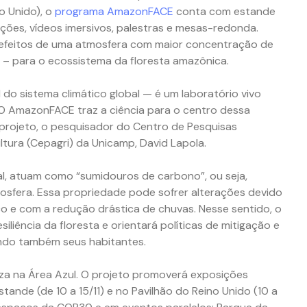
o Unido), o
programa AmazonFACE
conta com estande
es, vídeos imersivos, palestras e mesas-redonda.
s efeitos de uma atmosfera com maior concentração de
o – para o ecossistema da floresta amazônica.
do sistema climático global — é um laboratório vivo
O AmazonFACE traz a ciência para o centro dessa
 projeto, o pesquisador do Centro de Pesquisas
ltura (Cepagri) da Unicamp, David Lapola.
al, atuam como “sumidouros de carbono”, ou seja,
sfera. Essa propriedade pode sofrer alterações devido
o e com a redução drástica de chuvas. Nesse sentido, o
iliência da floresta e orientará políticas de mitigação e
ando também seus habitantes.
za na Área Azul. O projeto promoverá exposições
nde (de 10 a 15/11) e no Pavilhão do Reino Unido (10 a