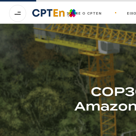
SOBRE O CPTEN
EIX
COP30
AmazonF