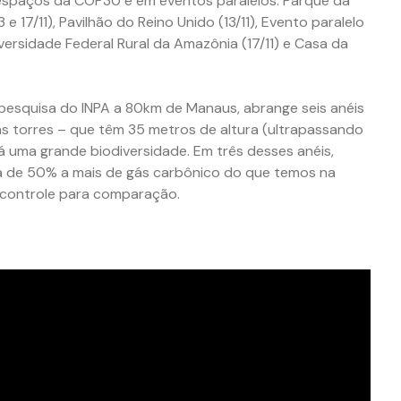
s espaços da COP30 e em eventos paralelos: Parque da
 e 17/11), Pavilhão do Reino Unido (13/11), Evento paralelo
Universidade Federal Rural da Amazônia (17/11) e Casa da
pesquisa do INPA a 80km de Manaus, abrange seis anéis
as torres – que têm 35 metros de altura (ultrapassando
á uma grande biodiversidade. Em três desses anéis,
ca de 50% a mais de gás carbônico do que temos na
o controle para comparação.