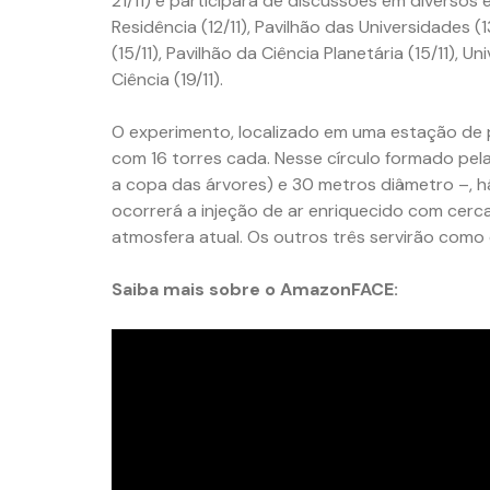
21/11) e participará de discussões em diverso
Residência (12/11), Pavilhão das Universidades (13
(15/11), Pavilhão da Ciência Planetária (15/11), 
Ciência (19/11).
O experimento, localizado em uma estação de 
com 16 torres cada. Nesse círculo formado pel
a copa das árvores) e 30 metros diâmetro –, h
ocorrerá a injeção de ar enriquecido com cer
atmosfera atual. Os outros três servirão com
Saiba mais sobre o AmazonFACE: