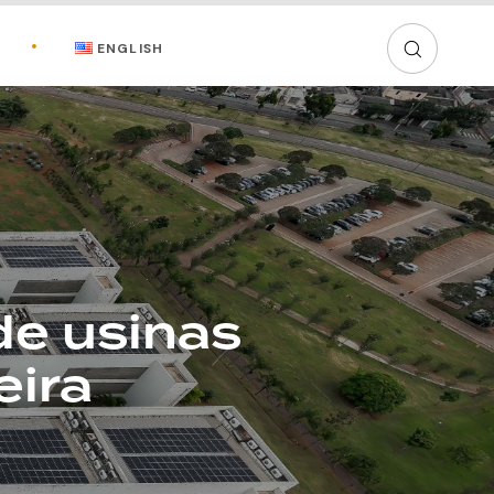
ENGLISH
de usinas
eira