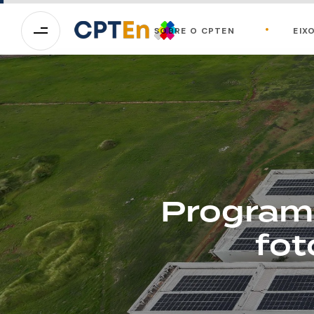
SOBRE O CPTEN
EIX
Programa
fot