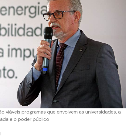
são viáveis programas que envolvem as universidades, a
ivada e o poder público
l