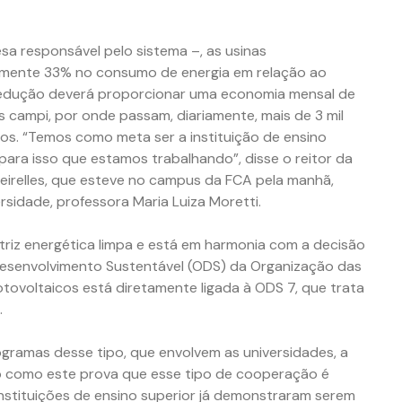
a responsável pelo sistema –, as usinas
mente 33% no consumo de energia em relação ao
 redução deverá proporcionar uma economia mensal de
s campi, por onde passam, diariamente, mais de 3 mil
ios. “Temos como meta ser a instituição de ensino
 para isso que estamos trabalhando”, disse o reitor da
eirelles, que esteve no campus da FCA pela manhã,
idade, professora Maria Luiza Moretti.
atriz energética limpa e está em harmonia com a decisão
 Desenvolvimento Sustentável (ODS) da Organização das
otovoltaicos está diretamente ligada à ODS 7, que trata
.
ogramas desse tipo, que envolvem as universidades, a
nto como este prova que esse tipo de cooperação é
s instituições de ensino superior já demonstraram serem