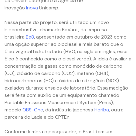
da Universidade junto à
Agência de
Inovação
Inova
Unicamp.
Nessa parte do projeto, será utilizado um novo
biocombustível chamado BeVant, da empresa
brasileira
Be8
, apresentado em outubro de 2023 como
uma opção superior ao biodiesel e mais barato que o
óleo vegetal hidrotratado (HVO, na sigla em inglês; esse
óleo é conhecido como o diesel verde). A ideia é avaliar a
concentração de gases como monóxido de carbono
(CO), dióxido de carbono (CO2), metano (CH4),
hidrocarbonetos (HC) e óxidos de nitrogênio (NOX)
exalados durante ensaios de laboratório. Essa medição
será feita com auxílio de um equipamento chamado
Portable Emissions Measurement System (Pems),
modelo
OBS-One
, da indústria japonesa
Horiba
, outra
parceira do Lade e do CPTEn.
Conforme lembra o pesquisador, o Brasil tem um